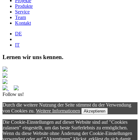
Projekte
Produkte
Service
Team
Kontakt
DE
IT
Lernen wir uns kennen.
Follow us!
Durch die weitere Nutzung der Seite stimmst du der Verwendung
von Cookies zu.
Weitere Informationen
Akzeptieren
Die Cookie-Einstellungen auf dieser Website sind auf "Cookies
zulassen" eingestellt, um das beste Surferlebnis zu ermöglichen.
Wenn du diese Website ohne Änderung der Cookie-Einstellungen
verwendest oder auf "Akzeptieren" klickst, erklärst du sich damit